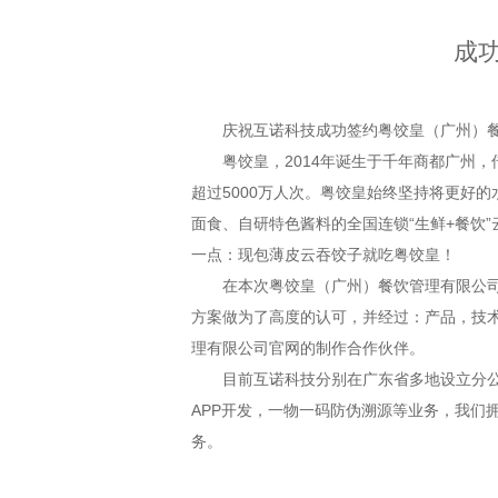
成
庆祝互诺科技成功签约粤饺皇（广州）餐
粤饺皇，2014年诞生于千年商都广州，
超过5000万人次。粤饺皇始终坚持将更好
面食、自研特色酱料的全国连锁“生鲜+餐饮
一点：现包薄皮云吞饺子就吃粤饺皇！
在本次粤饺皇（广州）餐饮管理有限公司的
方案做为了高度的认可，并经过：产品，技
理有限公司官网的制作合作伙伴。
目前互诺科技分别在广东省多地设立分
APP开发，一物一码防伪溯源等业务，我们
务。